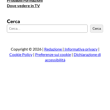
Probabili Formazioni
Dove vedere in TV
Cerca
C
Cerca
e
r
c
a
Copyright © 2026 |
Redazione
|
Informativa privacy
|
Cookie Policy
|
Preferenze sui cookie
|
Dichiarazione di
accessibilità