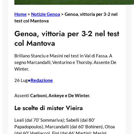
Home
>
Notizie Genoa
>
Genoa, vittoria per 3-2 nel
test col Mantova
Genoa, vittoria per 3-2 nel test
col Mantova
Brillano Stanciu e Masini nel test in Val di Fassa. A
segno Marcandalli, Venturino e Thorsby. Assente De
Winter.
Redazione
26 Lug
•
Assenti
Carboni, Ankeye e De Winter.
Le scelte di mister Vieira
Leali (dal 70′ Sommariva); Sabelli (dal 80′
Papadopoulos), Marcandalli (dal 60′ Bohinen), Otoa
(dal 60′ Vogliacco), Fini (dal 46′ Martin); Masini,