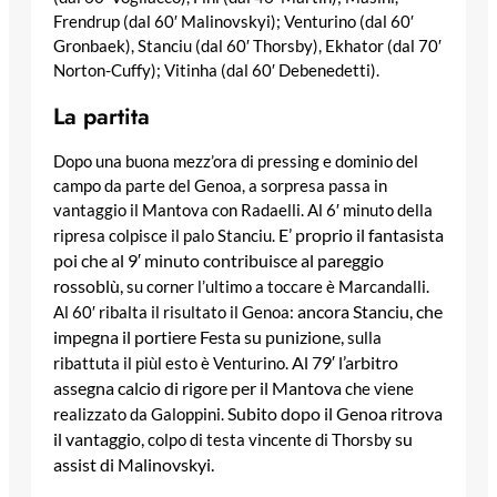
Frendrup (dal 60′ Malinovskyi); Venturino (dal 60′
Gronbaek), Stanciu (dal 60′ Thorsby), Ekhator (dal 70′
Norton-Cuffy); Vitinha (dal 60′ Debenedetti).
La partita
Dopo una buona mezz’ora di pressing e dominio del
campo da parte del Genoa, a sorpresa passa in
vantaggio il Mantova con Radaelli. Al 6′ minuto della
E’ proprio il fantasista
ripresa colpisce il palo Stanciu.
poi che al 9′ minuto contribuisce al pareggio
rossoblù,
su corner l’ultimo a toccare è Marcandalli.
ancora Stanciu, che
Al 60′ ribalta il risultato il Genoa:
impegna il portiere Festa su punizione,
sulla
Al 79′ l’arbitro
ribattuta il piùl esto è Venturino.
assegna calcio di rigore per il Mantova
che viene
Subito dopo il Genoa ritrova
realizzato da Galoppini.
il vantaggio,
su
colpo di testa vincente di Thorsby
assist di Malinovskyi.