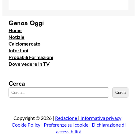
Genoa Oggi
Home
Notizie
Calciomercato
Infortuni
Probabili Formazioni
Dove vedere in TV
Cerca
C
Cerca
e
r
c
a
Copyright © 2026 |
Redazione
|
Informativa privacy
|
Cookie Policy
|
Preferenze sui cookie
|
Dichiarazione di
accessibilità