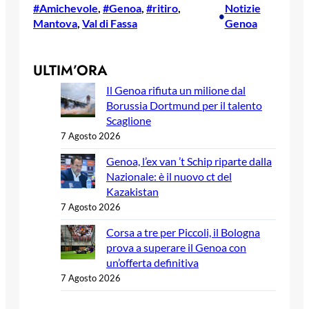
#Amichevole
, 
#Genoa
, 
#ritiro
, 
Notizie
•
Mantova
, 
Val di Fassa
Genoa
ULTIM’ORA
Il Genoa rifiuta un milione dal
Borussia Dortmund per il talento
Scaglione
7 Agosto 2026
Genoa, l’ex van ’t Schip riparte dalla
Nazionale: è il nuovo ct del
Kazakistan
7 Agosto 2026
Corsa a tre per Piccoli, il Bologna
prova a superare il Genoa con
un’offerta definitiva
7 Agosto 2026