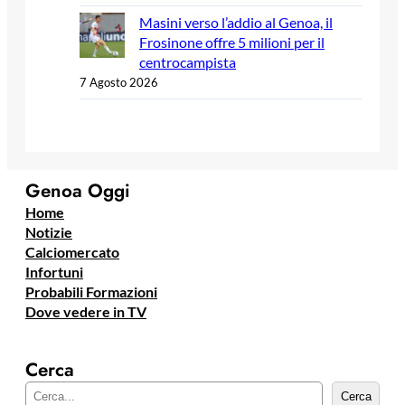
Masini verso l’addio al Genoa, il
Frosinone offre 5 milioni per il
centrocampista
7 Agosto 2026
Genoa Oggi
Home
Notizie
Calciomercato
Infortuni
Probabili Formazioni
Dove vedere in TV
Cerca
C
Cerca