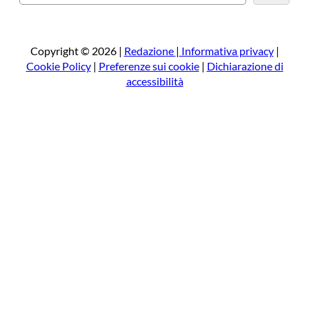
e
r
c
a
Copyright © 2026 |
Redazione
|
Informativa privacy
|
Cookie Policy
|
Preferenze sui cookie
|
Dichiarazione di
accessibilità