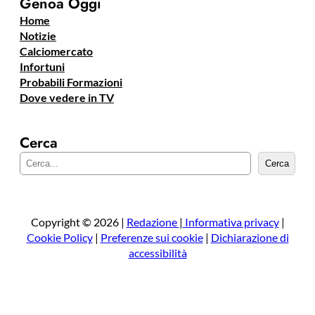
Genoa Oggi
Home
Notizie
Calciomercato
Infortuni
Probabili Formazioni
Dove vedere in TV
Cerca
C
Cerca
e
r
c
a
Copyright © 2026 |
Redazione
|
Informativa privacy
|
Cookie Policy
|
Preferenze sui cookie
|
Dichiarazione di
accessibilità