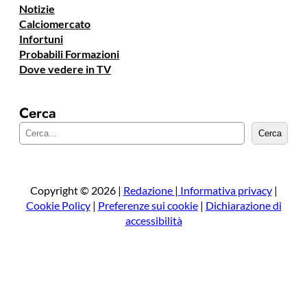
Notizie
Calciomercato
Infortuni
Probabili Formazioni
Dove vedere in TV
Cerca
C
Cerca
e
r
c
a
Copyright © 2026 |
Redazione
|
Informativa privacy
|
Cookie Policy
|
Preferenze sui cookie
|
Dichiarazione di
accessibilità