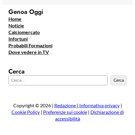
Genoa Oggi
Home
Notizie
Calciomercato
Infortuni
Probabili Formazioni
Dove vedere in TV
Cerca
C
Cerca
e
r
c
a
Copyright © 2026 |
Redazione
|
Informativa privacy
|
Cookie Policy
|
Preferenze sui cookie
|
Dichiarazione di
accessibilità