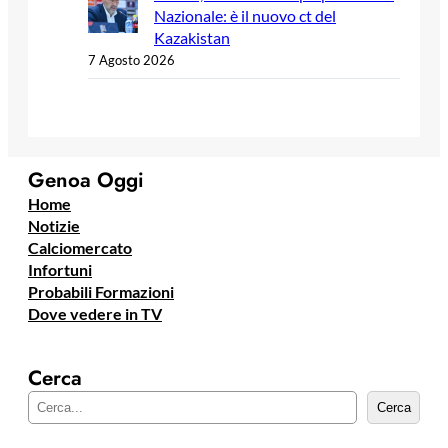
Nazionale: è il nuovo ct del
Kazakistan
7 Agosto 2026
Genoa Oggi
Home
Notizie
Calciomercato
Infortuni
Probabili Formazioni
Dove vedere in TV
Cerca
C
Cerca
e
r