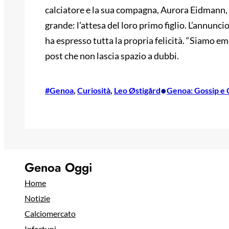
calciatore e la sua compagna, Aurora Eidmann, h
grande: l’attesa del loro primo figlio. L’annuncio
ha espresso tutta la propria felicità. “Siamo 
post che non lascia spazio a dubbi.
•
#Genoa
, 
Curiosità
, 
Leo Østigård
Genoa: Gossip e 
Genoa Oggi
Home
Notizie
Calciomercato
Infortuni