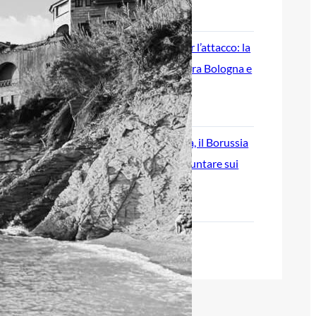
8 Agosto 2026
Genoa, idea Dallinga per l’attacco: la
chiave è un’operazione tra Bologna e
Fiorentina
7 Agosto 2026
Scaglione lascia il Genoa, il Borussia
Dortmund continua a puntare sui
talenti italiani
7 Agosto 2026