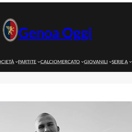
Genoa Oggi
OCIETÀ
PARTITE
CALCIOMERCATO
GIOVANILI
SERIE A