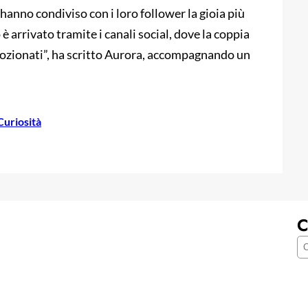
anno condiviso con i loro follower la gioia più
 è arrivato tramite i canali social, dove la coppia
emozionati”, ha scritto Aurora, accompagnando un
Curiosità
C
C
e
r
c