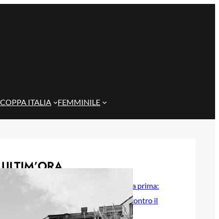
COPPA ITALIA
FEMMINILE
ULTIM’ORA
Genoa Women, buona la prima:
Cafferata decide il test contro il
Como