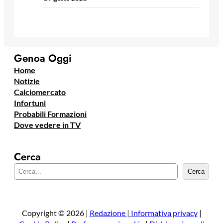
Genoa Oggi
Home
Notizie
Calciomercato
Infortuni
Probabili Formazioni
Dove vedere in TV
Cerca
C
Cerca
e
r
c
a
Copyright © 2026 |
Redazione
|
Informativa privacy
|