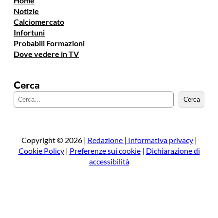
Home
Notizie
Calciomercato
Infortuni
Probabili Formazioni
Dove vedere in TV
Cerca
C
Cerca
e
r
c
a
Copyright © 2026 |
Redazione
|
Informativa privacy
|
Cookie Policy
|
Preferenze sui cookie
|
Dichiarazione di
accessibilità