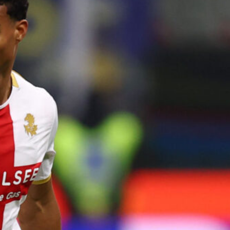
5 Agosto 2026
Dieci gol subiti dal Bournemouth: un
campanello d’allarme per il Genoa di
De Rossi
5 Agosto 2026
Genoa, spunta Walid Cheddira per
l’attacco: l’attaccante del Napoli è
stato proposto al club rossoblù
5 Agosto 2026