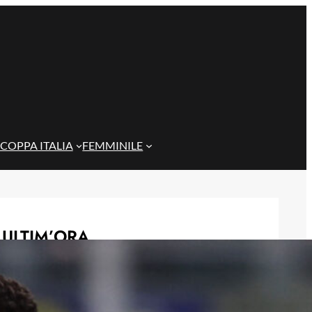
COPPA ITALIA
FEMMINILE
ULTIM’ORA
Genoa, una nuova pista per
l’attacco: si valuta Daniel Jebbison
del Bournemouth