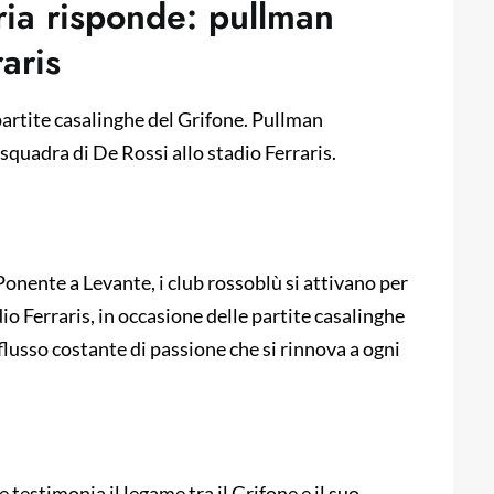
ria risponde: pullman
raris
 partite casalinghe del Grifone. Pullman
 squadra di De Rossi allo stadio Ferraris.
 Ponente a Levante, i club rossoblù si attivano per
adio Ferraris, in occasione delle partite casalinghe
lusso costante di passione che si rinnova a ogni
 testimonia il legame tra il Grifone e il suo