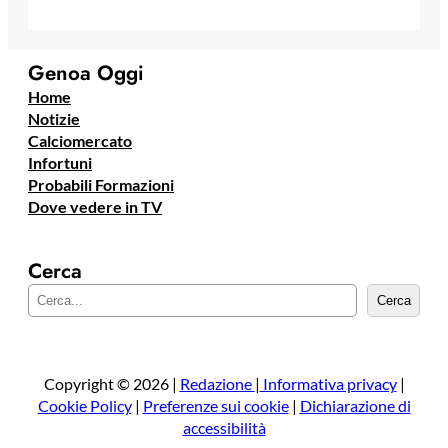
Genoa Oggi
Home
Notizie
Calciomercato
Infortuni
Probabili Formazioni
Dove vedere in TV
Cerca
C
Cerca
e
r
c
a
Copyright © 2026 |
Redazione
|
Informativa privacy
|
Cookie Policy
|
Preferenze sui cookie
|
Dichiarazione di
accessibilità