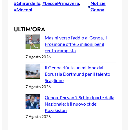
#Ghirardello
, 
#LeccePrimavera
, 
Notizie
•
#Meconi
Genoa
ULTIM’ORA
Masini verso l’addio al Genoa, il
Frosinone offre 5 milioni per il
centrocampista
7 Agosto 2026
Il Genoa rifiuta un milione dal
Borussia Dortmund per il talento
Scaglione
7 Agosto 2026
Genoa, l’ex van ’t Schip riparte dalla
Nazionale: è il nuovo ct del
Kazakistan
7 Agosto 2026