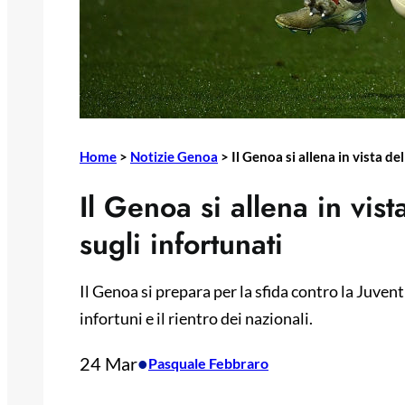
Home
>
Notizie Genoa
>
Il Genoa si allena in vista de
Il Genoa si allena in vist
sugli infortunati
Il Genoa si prepara per la sfida contro la Juve
infortuni e il rientro dei nazionali.
24 Mar
•
Pasquale Febbraro