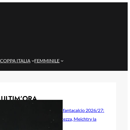
COPPA ITALIA
FEMMINILE
ULTIM’ORA
Genoa, guida al fantacalcio 2026/27:
Colombo la certezza, Meichtry la
sorpresa?