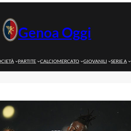
Genoa Oggi
OCIETÀ
PARTITE
CALCIOMERCATO
GIOVANILI
SERIE A