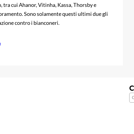
o, tra cui Ahanor, Vitinha, Kassa, Thorsby e
oramento. Sono solamente questi ultimi due gli
zione contro i bianconeri.
a
C
C
e
r
c
a