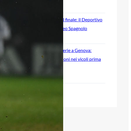
9 Agosto 2026
Genoa, beffa nel finale: il Deportivo
vince 1-0 il Trofeo Spagnolo
8 Agosto 2026
Scontri tra tifoserie a Genova:
spranghe e bastoni nei vicoli prima
del Trofeo Spagnolo
8 Agosto 2026