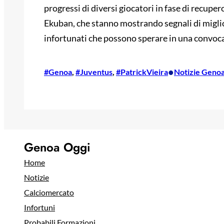
progressi di diversi giocatori in fase di recuper
Ekuban, che stanno mostrando segnali di migli
infortunati che possono sperare in una convoca
•
#Genoa
, 
#Juventus
, 
#PatrickVieira
Notizie Geno
Genoa Oggi
Home
Notizie
Calciomercato
Infortuni
Probabili Formazioni