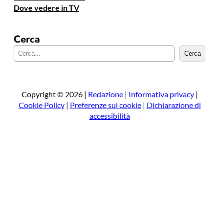
Dove vedere in TV
Cerca
C
Cerca
e
r
c
a
Copyright © 2026 |
Redazione
|
Informativa privacy
|
Cookie Policy
|
Preferenze sui cookie
|
Dichiarazione di
accessibilità