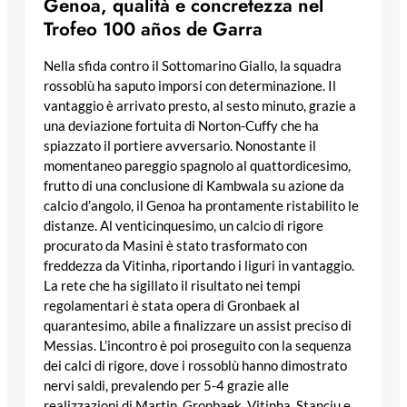
Genoa, qualità e concretezza nel
Trofeo 100 años de Garra
Nella sfida contro il Sottomarino Giallo, la squadra
rossoblù ha saputo imporsi con determinazione. Il
vantaggio è arrivato presto, al sesto minuto, grazie a
una deviazione fortuita di Norton-Cuffy che ha
spiazzato il portiere avversario. Nonostante il
momentaneo pareggio spagnolo al quattordicesimo,
frutto di una conclusione di Kambwala su azione da
calcio d’angolo, il Genoa ha prontamente ristabilito le
distanze. Al venticinquesimo, un calcio di rigore
procurato da Masini è stato trasformato con
freddezza da Vitinha, riportando i liguri in vantaggio.
La rete che ha sigillato il risultato nei tempi
regolamentari è stata opera di Gronbaek al
quarantesimo, abile a finalizzare un assist preciso di
Messias. L’incontro è poi proseguito con la sequenza
dei calci di rigore, dove i rossoblù hanno dimostrato
nervi saldi, prevalendo per 5-4 grazie alle
realizzazioni di Martin, Gronbaek, Vitinha, Stanciu e