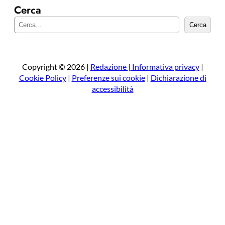
Cerca
C
Cerca
e
r
c
a
Copyright © 2026 |
Redazione
|
Informativa privacy
|
Cookie Policy
|
Preferenze sui cookie
|
Dichiarazione di
accessibilità