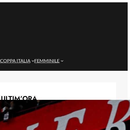
COPPA ITALIA
FEMMINILE
ULTIM’ORA
Genoa, l’ex van ’t Schip riparte dalla
Nazionale: è il nuovo ct del
Kazakistan