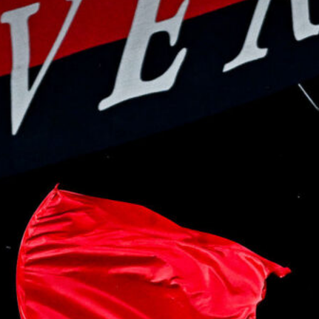
7 Agosto 2026
Corsa a tre per Piccoli, il Bologna
prova a superare il Genoa con
un’offerta definitiva
7 Agosto 2026
Sow è del Genoa, un centrocampista
da 4 milioni per De Rossi
7 Agosto 2026