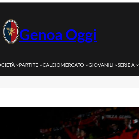
Genoa Oggi
OCIETÀ
PARTITE
CALCIOMERCATO
GIOVANILI
SERIE A