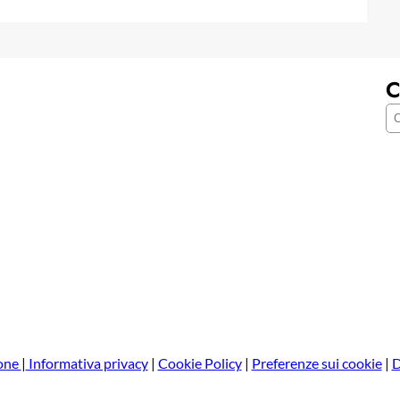
C
C
e
r
c
a
one
|
Informativa privacy
|
Cookie Policy
|
Preferenze sui cookie
|
D