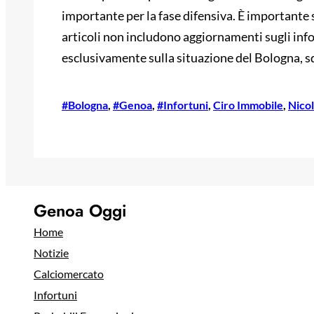
importante per la fase difensiva. È importante 
articoli non includono aggiornamenti sugli info
esclusivamente sulla situazione del Bologna, sq
#Bologna
, 
#Genoa
, 
#Infortuni
, 
Ciro Immobile
, 
Nicol
Genoa Oggi
Home
Notizie
Calciomercato
Infortuni