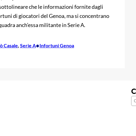
sottolineare che le informazioni fornite dagli
rtuni di giocatori del Genoa, ma si concentrano
uadra anch’essa militante in Serie A.
•
ò Casale
, 
Serie A
Infortuni Genoa
C
C
e
r
c