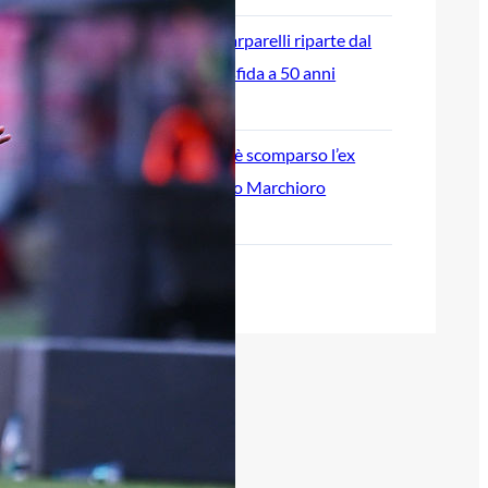
L’ex rossoblù Carparelli riparte dal
Cisano: nuova sfida a 50 anni
6 Agosto 2026
Genoa in lutto: è scomparso l’ex
allenatore Pippo Marchioro
6 Agosto 2026