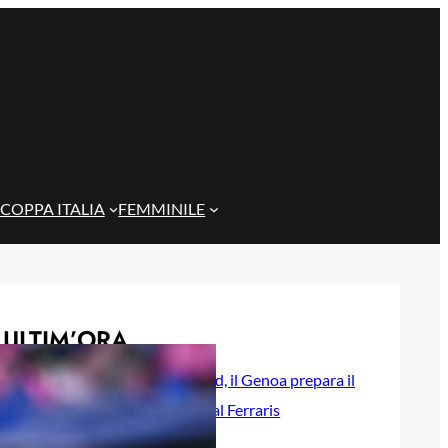
COPPA ITALIA
FEMMINILE
ULTIM’ORA
Rientra Østigård, il Genoa prepara il
trittico di sfide al Ferraris
6 Agosto 2026