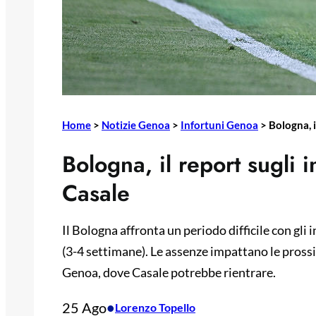
Home
>
Notizie Genoa
>
Infortuni Genoa
>
Bologna, i
Bologna, il report sugli 
Casale
Il Bologna affronta un periodo difficile con gli
(3-4 settimane). Le assenze impattano le prossim
Genoa, dove Casale potrebbe rientrare.
25 Ago
•
Lorenzo Topello