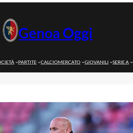
Genoa Oggi
OCIETÀ
PARTITE
CALCIOMERCATO
GIOVANILI
SERIE A