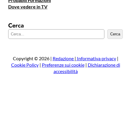
Probabili Formazioni
Dove vedere in TV
Cerca
C
Cerca
e
r
c
a
Copyright © 2026 |
Redazione
|
Informativa privacy
|
Cookie Policy
|
Preferenze sui cookie
|
Dichiarazione di
accessibilità