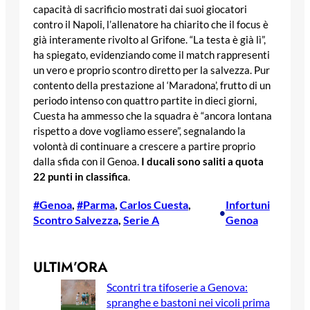
capacità di sacrificio mostrati dai suoi giocatori
contro il Napoli, l’allenatore ha chiarito che il focus è
già interamente rivolto al Grifone. “La testa è già lì”,
ha spiegato, evidenziando come il match rappresenti
un vero e proprio scontro diretto per la salvezza. Pur
contento della prestazione al ‘Maradona’, frutto di un
periodo intenso con quattro partite in dieci giorni,
Cuesta ha ammesso che la squadra è “ancora lontana
rispetto a dove vogliamo essere”, segnalando la
volontà di continuare a crescere a partire proprio
dalla sfida con il Genoa.
I ducali sono saliti a quota
22 punti in classifica
.
#Genoa
, 
#Parma
, 
Carlos Cuesta
, 
Infortuni
•
Scontro Salvezza
, 
Serie A
Genoa
ULTIM’ORA
Scontri tra tifoserie a Genova:
spranghe e bastoni nei vicoli prima