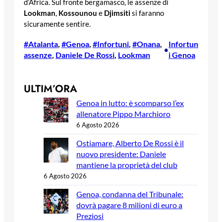
d’Africa. Sul fronte bergamasco, le assenze di
Lookman
,
Kossounou
e
Djimsiti
si faranno
sicuramente sentire.
#Atalanta
, 
#Genoa
, 
#Infortuni
, 
#Onana
, 
Infortun
•
assenze
, 
Daniele De Rossi
, 
Lookman
i Genoa
ULTIM’ORA
Genoa in lutto: è scomparso l’ex
allenatore Pippo Marchioro
6 Agosto 2026
Ostiamare, Alberto De Rossi è il
nuovo presidente: Daniele
mantiene la proprietà del club
6 Agosto 2026
Genoa, condanna del Tribunale:
dovrà pagare 8 milioni di euro a
Preziosi