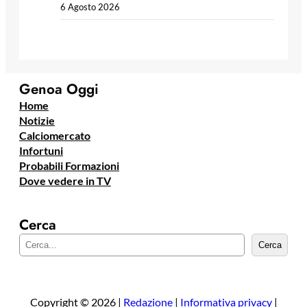
6 Agosto 2026
Genoa Oggi
Home
Notizie
Calciomercato
Infortuni
Probabili Formazioni
Dove vedere in TV
Cerca
C
Cerca
e
r
c
a
Copyright © 2026 |
Redazione
|
Informativa privacy
|