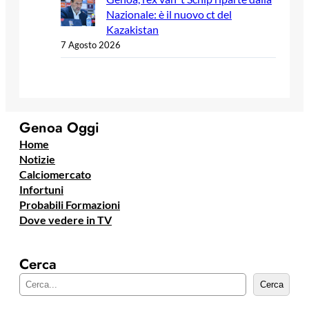
Nazionale: è il nuovo ct del
Kazakistan
7 Agosto 2026
Genoa Oggi
Home
Notizie
Calciomercato
Infortuni
Probabili Formazioni
Dove vedere in TV
Cerca
C
Cerca
e