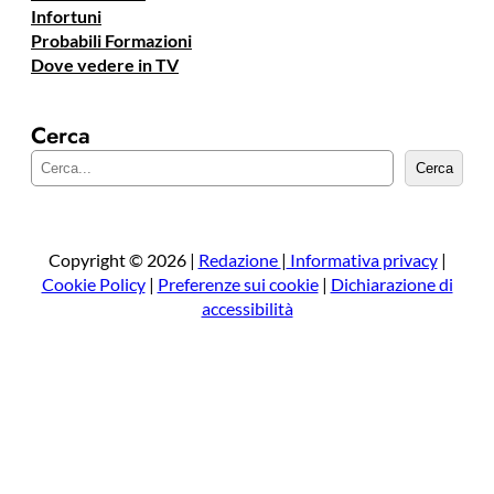
Infortuni
Probabili Formazioni
Dove vedere in TV
Cerca
C
Cerca
e
r
c
a
Copyright © 2026 |
Redazione
|
Informativa privacy
|
Cookie Policy
|
Preferenze sui cookie
|
Dichiarazione di
accessibilità