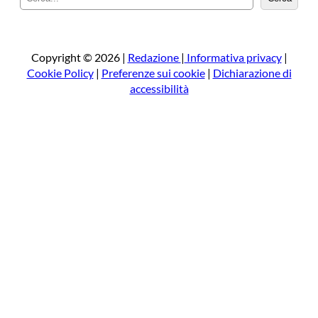
e
r
c
a
Copyright © 2026 |
Redazione
|
Informativa privacy
|
Cookie Policy
|
Preferenze sui cookie
|
Dichiarazione di
accessibilità