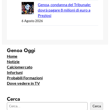
Genoa, condanna del Tribunale:
dovrà pagare 8 milioni di euro a
Preziosi
6 Agosto 2026
Genoa Oggi
Home
Notizie
Calciomercato
Infortuni
Probabili Formazioni
Dove vedere in TV
Cerca
C
Cerca
e