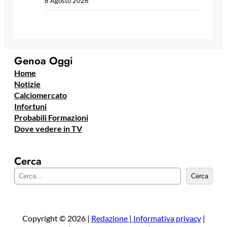
8 Agosto 2026
Genoa Oggi
Home
Notizie
Calciomercato
Infortuni
Probabili Formazioni
Dove vedere in TV
Cerca
C
Cerca
e
r
c
a
Copyright © 2026 |
Redazione
|
Informativa privacy
|