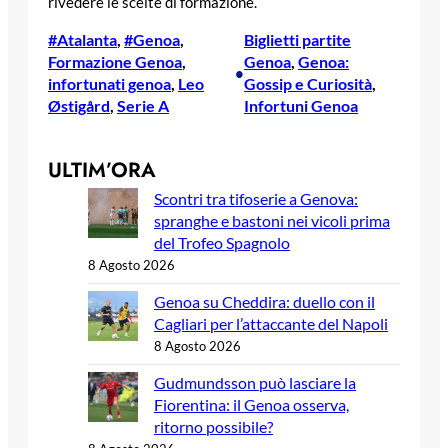
rivedere le scelte di formazione.
#Atalanta
, 
#Genoa
, 
Biglietti partite
Formazione Genoa
, 
Genoa
, 
Genoa:
•
infortunati genoa
, 
Leo
Gossip e Curiosità
, 
Østigård
, 
Serie A
Infortuni Genoa
ULTIM’ORA
Scontri tra tifoserie a Genova:
spranghe e bastoni nei vicoli prima
del Trofeo Spagnolo
8 Agosto 2026
Genoa su Cheddira: duello con il
Cagliari per l’attaccante del Napoli
8 Agosto 2026
Gudmundsson può lasciare la
Fiorentina: il Genoa osserva,
ritorno possibile?