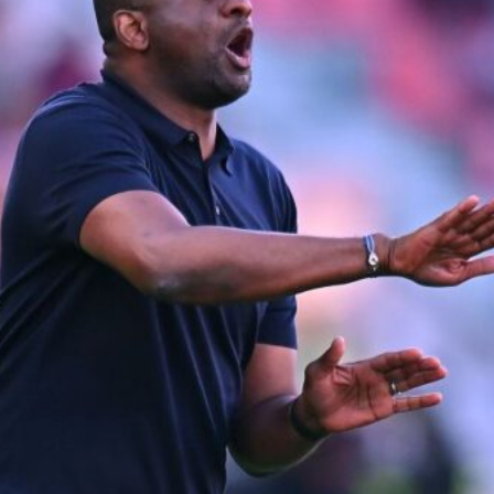
L’ex rossoblù Carparelli riparte dal
Cisano: nuova sfida a 50 anni
6 Agosto 2026
Genoa in lutto: è scomparso l’ex
allenatore Pippo Marchioro
6 Agosto 2026