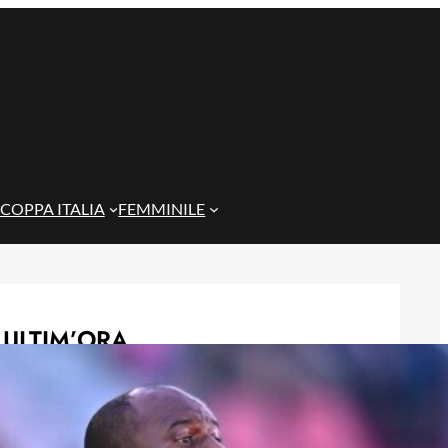
COPPA ITALIA
FEMMINILE
ULTIM’ORA
Rientra Østigård, il Genoa prepara il
trittico di sfide al Ferraris
6 Agosto 2026