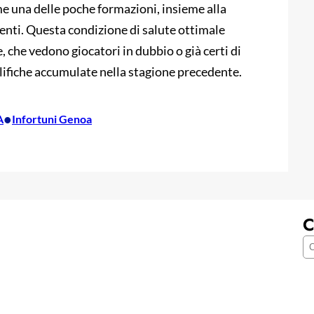
e una delle poche formazioni, insieme alla
menti. Questa condizione di salute ottimale
 che vedono giocatori in dubbio o già certi di
ualifiche accumulate nella stagione precedente.
•
A
Infortuni Genoa
C
C
e
r
c