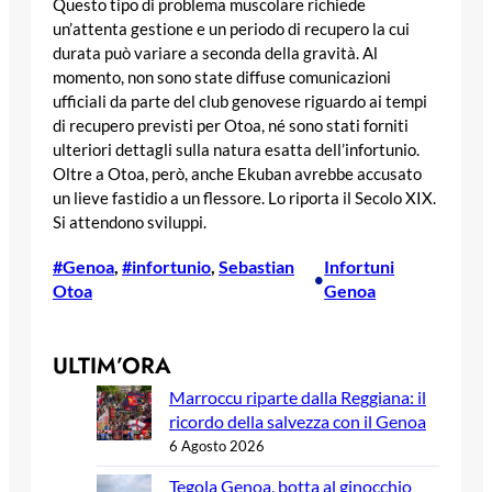
Questo tipo di problema muscolare richiede
un’attenta gestione e un periodo di recupero la cui
durata può variare a seconda della gravità. Al
momento, non sono state diffuse comunicazioni
ufficiali da parte del club genovese riguardo ai tempi
di recupero previsti per Otoa, né sono stati forniti
ulteriori dettagli sulla natura esatta dell’infortunio.
Oltre a Otoa, però, anche Ekuban avrebbe accusato
un lieve fastidio a un flessore. Lo riporta il Secolo XIX.
Si attendono sviluppi.
#Genoa
, 
#infortunio
, 
Sebastian
Infortuni
•
Otoa
Genoa
ULTIM’ORA
Marroccu riparte dalla Reggiana: il
ricordo della salvezza con il Genoa
6 Agosto 2026
Tegola Genoa, botta al ginocchio