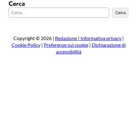
Cerca
C
Cerca
e
r
c
a
Copyright © 2026 |
Redazione
|
Informativa privacy
|
Cookie Policy
|
Preferenze sui cookie
|
Dichiarazione di
accessibilità