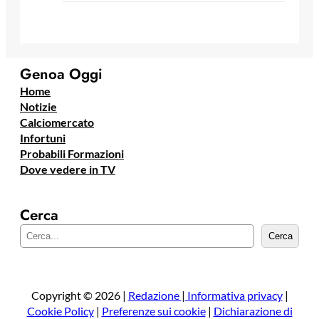
Genoa Oggi
Home
Notizie
Calciomercato
Infortuni
Probabili Formazioni
Dove vedere in TV
Cerca
C
Cerca
e
r
c
a
Copyright © 2026 |
Redazione
|
Informativa privacy
|
Cookie Policy
|
Preferenze sui cookie
|
Dichiarazione di