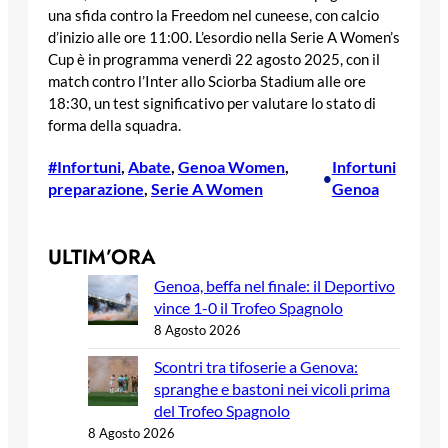
una sfida contro la Freedom nel cuneese, con calcio
d’inizio alle ore 11:00. L’esordio nella Serie A Women’s
Cup è in programma venerdì 22 agosto 2025, con il
match contro l’Inter allo Sciorba Stadium alle ore
18:30, un test significativo per valutare lo stato di
forma della squadra.
#Infortuni
, 
Abate
, 
Genoa Women
, 
Infortuni
•
preparazione
, 
Serie A Women
Genoa
ULTIM’ORA
Genoa, beffa nel finale: il Deportivo
vince 1-0 il Trofeo Spagnolo
8 Agosto 2026
Scontri tra tifoserie a Genova:
spranghe e bastoni nei vicoli prima
del Trofeo Spagnolo
8 Agosto 2026