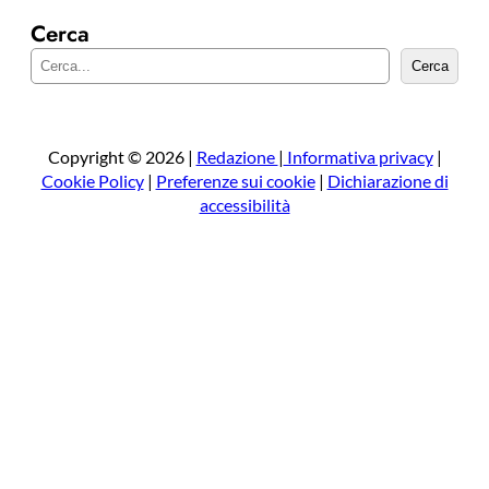
Cerca
C
Cerca
e
r
c
a
Copyright © 2026 |
Redazione
|
Informativa privacy
|
Cookie Policy
|
Preferenze sui cookie
|
Dichiarazione di
accessibilità