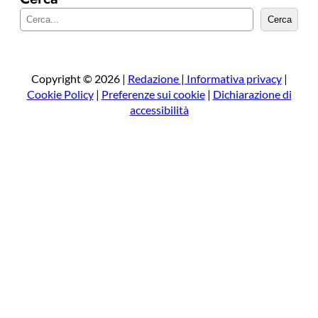
C
Cerca
e
r
c
a
Copyright © 2026 |
Redazione
|
Informativa privacy
|
Cookie Policy
|
Preferenze sui cookie
|
Dichiarazione di
accessibilità