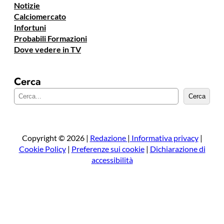
Notizie
Calciomercato
Infortuni
Probabili Formazioni
Dove vedere in TV
Cerca
C
Cerca
e
r
c
a
Copyright © 2026 |
Redazione
|
Informativa privacy
|
Cookie Policy
|
Preferenze sui cookie
|
Dichiarazione di
accessibilità