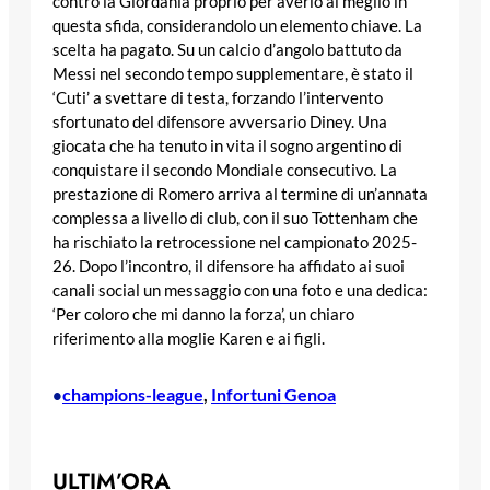
contro la Giordania proprio per averlo al meglio in
questa sfida, considerandolo un elemento chiave. La
scelta ha pagato. Su un calcio d’angolo battuto da
Messi nel secondo tempo supplementare, è stato il
‘Cuti’ a svettare di testa, forzando l’intervento
sfortunato del difensore avversario Diney. Una
giocata che ha tenuto in vita il sogno argentino di
conquistare il secondo Mondiale consecutivo. La
prestazione di Romero arriva al termine di un’annata
complessa a livello di club, con il suo Tottenham che
ha rischiato la retrocessione nel campionato 2025-
26. Dopo l’incontro, il difensore ha affidato ai suoi
canali social un messaggio con una foto e una dedica:
‘Per coloro che mi danno la forza’, un chiaro
riferimento alla moglie Karen e ai figli.
champions-league
, 
Infortuni Genoa
•
ULTIM’ORA