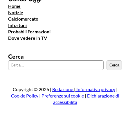
Home
Notizie
Calciomercato
Infortuni
Probabili Formazioni
Dove vedere in TV
Cerca
C
Cerca
e
r
c
a
Copyright © 2026 |
Redazione
|
Informativa privacy
|
Cookie Policy
|
Preferenze sui cookie
|
Dichiarazione di
accessibilità