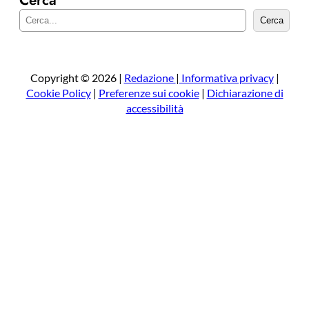
C
Cerca
e
r
c
a
Copyright © 2026 |
Redazione
|
Informativa privacy
|
Cookie Policy
|
Preferenze sui cookie
|
Dichiarazione di
accessibilità