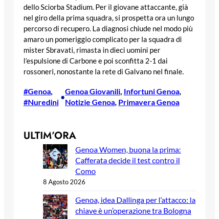
dello Sciorba Stadium. Per il giovane attaccante, già
nel giro della prima squadra, si prospetta ora un lungo
percorso di recupero. La diagnosi chiude nel modo più
amaro un pomeriggio complicato per la squadra di
mister Sbravati, rimasta in dieci uomini per
l’espulsione di Carbone e poi sconfitta 2-1 dai
rossoneri, nonostante la rete di Galvano nel finale.
#Genoa
, 
Genoa Giovanili
, 
Infortuni Genoa
, 
•
#Nuredini
Notizie Genoa
, 
Primavera Genoa
ULTIM’ORA
Genoa Women, buona la prima:
Cafferata decide il test contro il
Como
8 Agosto 2026
Genoa, idea Dallinga per l’attacco: la
chiave è un’operazione tra Bologna