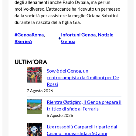
degli allenamenti anche Paulo Dybala, ma per un
motivo diverso. L’attaccante ha ricevuto un permesso
dalla società per assistere la moglie Oriana Sabatini
durante la nascita della figlia Gia.
#GenoaRoma
, 
Infortuni Genoa
, 
Notizie
•
#SerieA
Genoa
ULTIM’ORA
Sow è del Genoa, un
centrocampista da 4 milioni per De
Rossi
7 Agosto 2026
Rientra Østigård, il Genoa prepara il
trittico di sfide al Ferraris
6 Agosto 2026
L’ex rossoblù Carparelli riparte dal
Cisano: nuova sfida a 50 anni