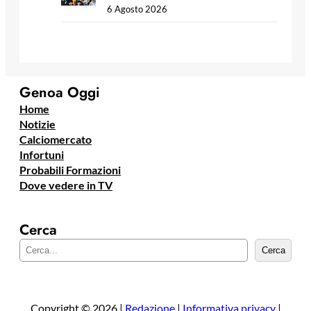
6 Agosto 2026
Genoa Oggi
Home
Notizie
Calciomercato
Infortuni
Probabili Formazioni
Dove vedere in TV
Cerca
C
Cerca
e
r
c
a
Copyright © 2026 |
Redazione
|
Informativa privacy
|