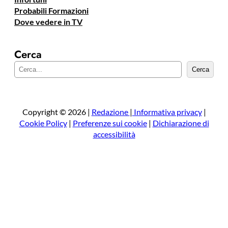
Probabili Formazioni
Dove vedere in TV
Cerca
C
Cerca
e
r
c
a
Copyright © 2026 |
Redazione
|
Informativa privacy
|
Cookie Policy
|
Preferenze sui cookie
|
Dichiarazione di
accessibilità