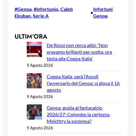
#Genoa
, 
#infortunio
, 
Caleb
Infortuni
•
Ekuban
, 
Serie A
Genoa
ULTIM’ORA
De Rossi non cerca alibi: ‘Non
eravamo brillanti per scelta, ora
testa alla Coppa Italia’
9 Agosto 2026
Coppa Italia, sarà l’Ascoli
l’avversario del Genoa: si gioca il 16
agosto
9 Agosto 2026
Genoa, guida al fantacalcio
2026/27: Colombo la certezza,
Meichtry la sorpresa?
9 Agosto 2026