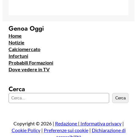
Genoa Oggi
Home
Notizie
Calciomercato
Infortuni
Probabili Formazioni
Dove vedere in TV
Cerca
C
Cerca
e
r
c
a
Copyright © 2026 |
Redazione
|
Informativa privacy
|
Cookie Policy
|
Preferenze sui cookie
|
Dichiarazione di
accessibilità