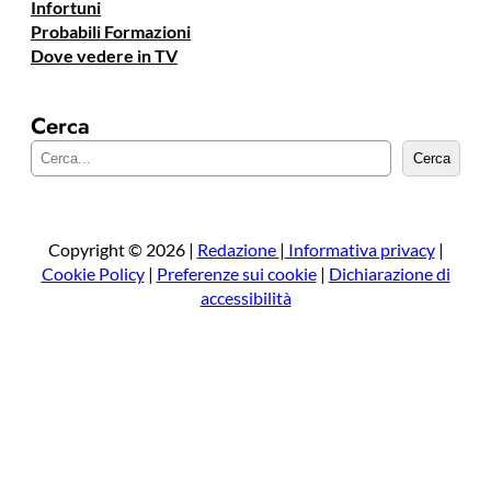
Infortuni
Probabili Formazioni
Dove vedere in TV
Cerca
C
Cerca
e
r
c
a
Copyright © 2026 |
Redazione
|
Informativa privacy
|
Cookie Policy
|
Preferenze sui cookie
|
Dichiarazione di
accessibilità