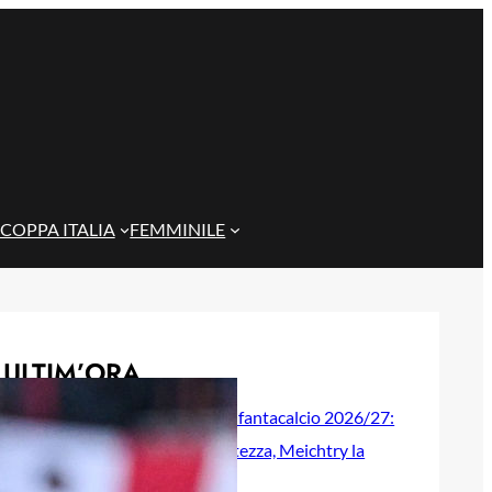
COPPA ITALIA
FEMMINILE
ULTIM’ORA
Genoa, guida al fantacalcio 2026/27:
Colombo la certezza, Meichtry la
sorpresa?