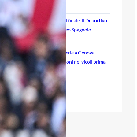
9 Agosto 2026
Genoa, beffa nel finale: il Deportivo
vince 1-0 il Trofeo Spagnolo
8 Agosto 2026
Scontri tra tifoserie a Genova:
spranghe e bastoni nei vicoli prima
del Trofeo Spagnolo
8 Agosto 2026