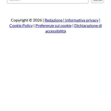
e
r
c
a
Copyright © 2026 |
Redazione
|
Informativa privacy
|
Cookie Policy
|
Preferenze sui cookie
|
Dichiarazione di
accessibilità