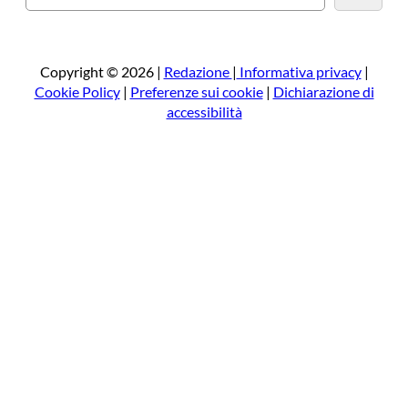
e
r
c
a
Copyright © 2026 |
Redazione
|
Informativa privacy
|
Cookie Policy
|
Preferenze sui cookie
|
Dichiarazione di
accessibilità