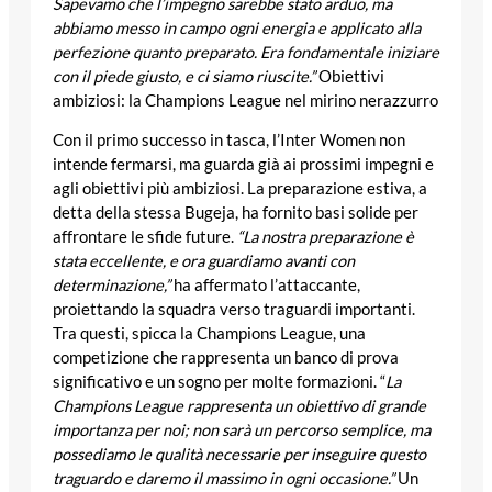
Sapevamo che l’impegno sarebbe stato arduo, ma
abbiamo messo in campo ogni energia e applicato alla
perfezione quanto preparato. Era fondamentale iniziare
con il piede giusto, e ci siamo riuscite.”
Obiettivi
ambiziosi: la Champions League nel mirino nerazzurro
Con il primo successo in tasca, l’Inter Women non
intende fermarsi, ma guarda già ai prossimi impegni e
agli obiettivi più ambiziosi. La preparazione estiva, a
detta della stessa Bugeja, ha fornito basi solide per
affrontare le sfide future.
“La nostra preparazione è
stata eccellente, e ora guardiamo avanti con
determinazione,”
ha affermato l’attaccante,
proiettando la squadra verso traguardi importanti.
Tra questi, spicca la Champions League, una
competizione che rappresenta un banco di prova
significativo e un sogno per molte formazioni. “
La
Champions League rappresenta un obiettivo di grande
importanza per noi; non sarà un percorso semplice, ma
possediamo le qualità necessarie per inseguire questo
traguardo e daremo il massimo in ogni occasione.”
Un