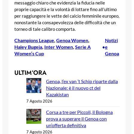
messaggio chiaro che evidenzia la fiducia nelle
proprie capacità e la volontà di lottare fino all’ultimo
per raggiungere le vette del calcio femminile europeo,
nonostante la consapevolezza delle difficoltà che un
torneo di tale calibro comporta.
Champions League
, 
Genoa Women
, 
Notizi
Haley Bugeja
, 
Inter Women
, 
Serie A
e
•
Women’s Cup
Genoa
ULTIM’ORA
Genoa, l’ex van ’t Schip riparte dalla
Nazionale: è il nuovo ct del
Kazakistan
7 Agosto 2026
Corsa a tre per Piccoli, il Bologna
prova a superare il Genoa con
un’offerta definitiva
7 Agosto 2026