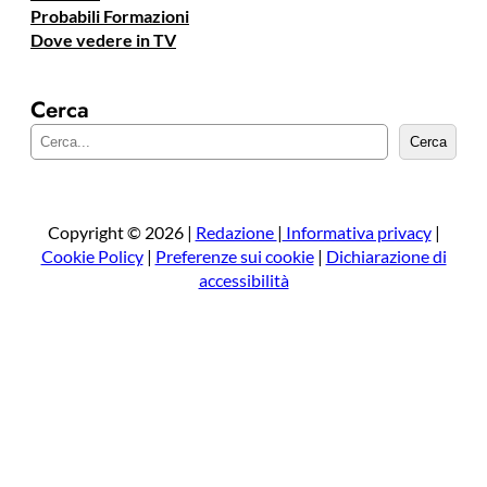
Probabili Formazioni
Dove vedere in TV
Cerca
C
Cerca
e
r
c
a
Copyright © 2026 |
Redazione
|
Informativa privacy
|
Cookie Policy
|
Preferenze sui cookie
|
Dichiarazione di
accessibilità