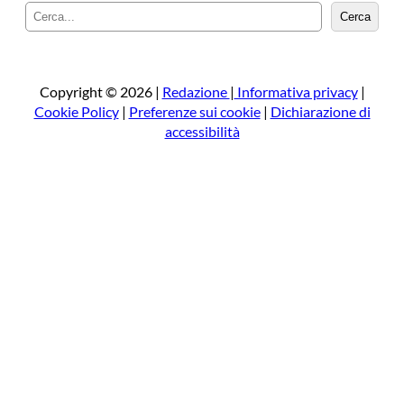
C
Cerca
e
r
c
a
Copyright © 2026 |
Redazione
|
Informativa privacy
|
Cookie Policy
|
Preferenze sui cookie
|
Dichiarazione di
accessibilità