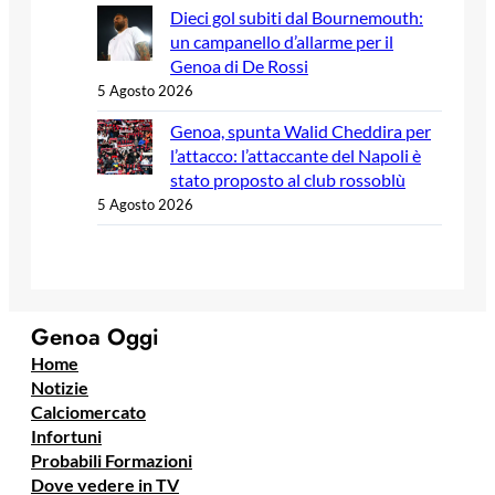
Dieci gol subiti dal Bournemouth:
un campanello d’allarme per il
Genoa di De Rossi
5 Agosto 2026
Genoa, spunta Walid Cheddira per
l’attacco: l’attaccante del Napoli è
stato proposto al club rossoblù
5 Agosto 2026
Genoa Oggi
Home
Notizie
Calciomercato
Infortuni
Probabili Formazioni
Dove vedere in TV