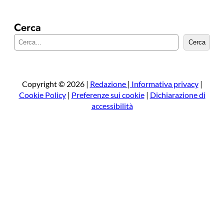
Cerca
C
Cerca
e
r
c
a
Copyright © 2026 |
Redazione
|
Informativa privacy
|
Cookie Policy
|
Preferenze sui cookie
|
Dichiarazione di
accessibilità