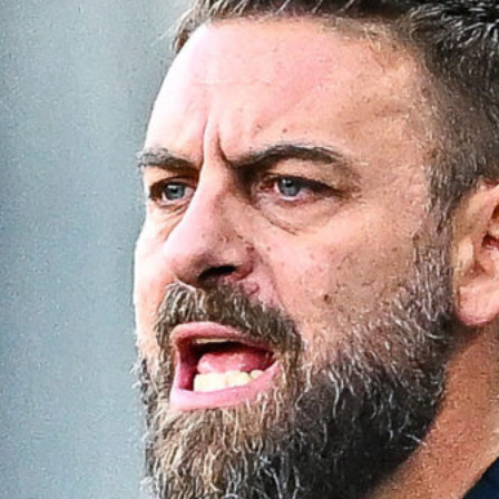
7 Agosto 2026
Sow è del Genoa, un centrocampista
da 4 milioni per De Rossi
7 Agosto 2026
Rientra Østigård, il Genoa prepara il
trittico di sfide al Ferraris
6 Agosto 2026