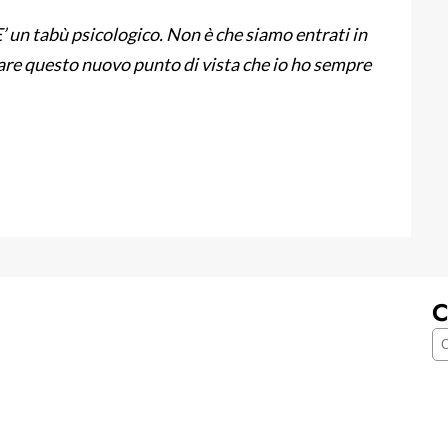
’ un tabù psicologico. Non è che siamo entrati in
rare questo nuovo punto di vista che io ho sempre
C
C
e
r
c