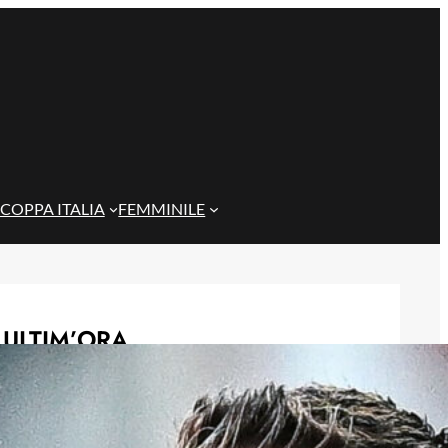
COPPA ITALIA
FEMMINILE
ULTIM’ORA
Corsa a tre per Piccoli, il Bologna
prova a superare il Genoa con
un’offerta definitiva