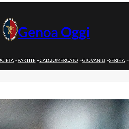
Genoa Oggi
OCIETÀ
PARTITE
CALCIOMERCATO
GIOVANILI
SERIE A