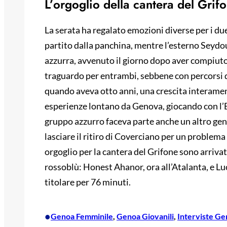
L’orgoglio della cantera del Grif
La serata ha regalato emozioni diverse per i due
partito dalla panchina, mentre l’esterno Seydou
azzurra, avvenuto il giorno dopo aver compiut
traguardo per entrambi, sebbene con percorsi d
quando aveva otto anni, una crescita interamen
esperienze lontano da Genova, giocando con l’Ex
gruppo azzurro faceva parte anche un altro ge
lasciare il ritiro di Coverciano per un problema
orgoglio per la cantera del Grifone sono arrivati
rossoblù: Honest Ahanor, ora all’Atalanta, e Lu
titolare per 76 minuti.
•
Genoa Femminile
, 
Genoa Giovanili
, 
Interviste G