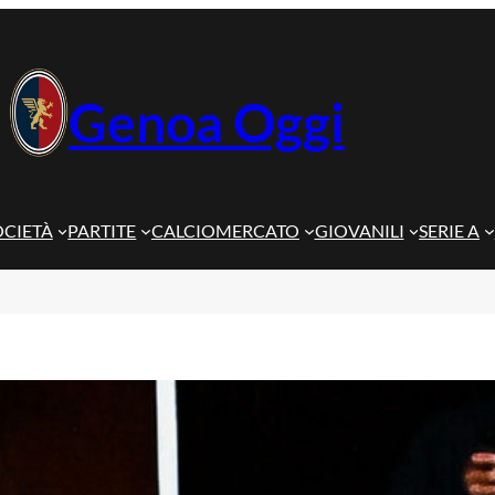
Genoa Oggi
OCIETÀ
PARTITE
CALCIOMERCATO
GIOVANILI
SERIE A