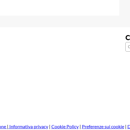
C
C
e
r
c
a
one
|
Informativa privacy
|
Cookie Policy
|
Preferenze sui cookie
|
D