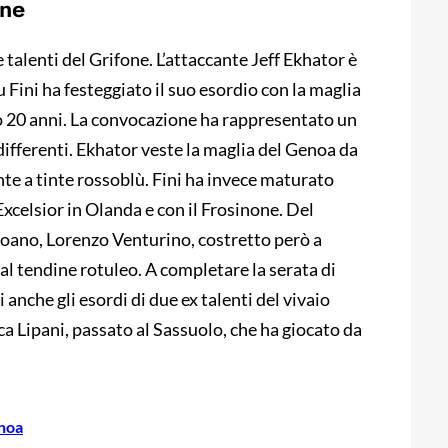
one
 talenti del Grifone. L’attaccante Jeff Ekhator è
 Fini ha festeggiato il suo esordio con la maglia
o 20 anni. La convocazione ha rappresentato un
ifferenti. Ekhator veste la maglia del Genoa da
te a tinte rossoblù. Fini ha invece maturato
celsior in Olanda e con il Frosinone. Del
noano, Lorenzo Venturino, costretto però a
 al tendine rotuleo. A completare la serata di
 anche gli esordi di due ex talenti del vivaio
ca Lipani, passato al Sassuolo, che ha giocato da
enoa