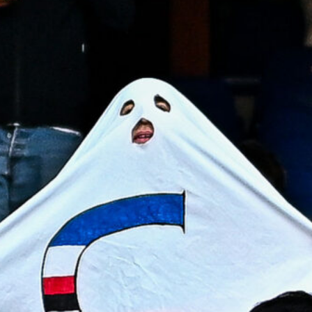
6 Agosto 2026
Contenzioso Genoa-Preziosi, il
Tribunale di Milano dà ragione all’ex
patron
6 Agosto 2026
Marroccu riparte dalla Reggiana: il
ricordo della salvezza con il Genoa
6 Agosto 2026