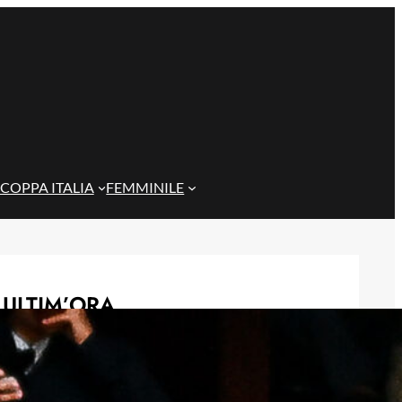
COPPA ITALIA
FEMMINILE
ULTIM’ORA
Genoa, al Ferraris il Deportivo A
Coruña: nuovo nome e ritorno nella
Liga