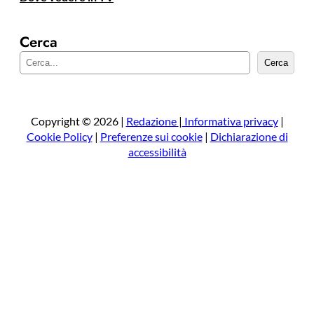
Cerca
C
Cerca
e
r
c
a
Copyright © 2026 |
Redazione
|
Informativa privacy
|
Cookie Policy
|
Preferenze sui cookie
|
Dichiarazione di
accessibilità