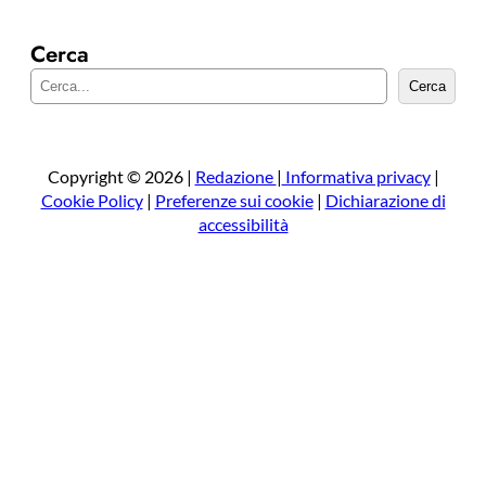
Cerca
C
Cerca
e
r
c
a
Copyright © 2026 |
Redazione
|
Informativa privacy
|
Cookie Policy
|
Preferenze sui cookie
|
Dichiarazione di
accessibilità