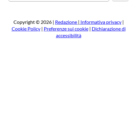
e
r
c
a
Copyright © 2026 |
Redazione
|
Informativa privacy
|
Cookie Policy
|
Preferenze sui cookie
|
Dichiarazione di
accessibilità