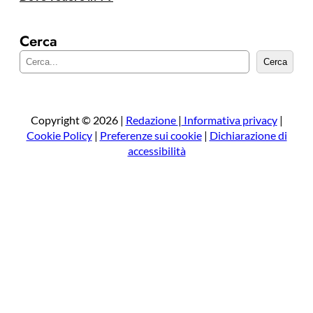
Cerca
C
Cerca
e
r
c
a
Copyright © 2026 |
Redazione
|
Informativa privacy
|
Cookie Policy
|
Preferenze sui cookie
|
Dichiarazione di
accessibilità