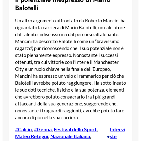
Balotelli
Un altro argomento affrontato da Roberto Mancini ha
riguardato la carriera di Mario Balotelli, un calciatore
dal talento indiscusso ma dal percorso altalenante.
Mancini ha descritto Balotelli come un “bravissimo
ragazzo”, pur riconoscendo che il suo potenziale non è
stato pienamente espresso. Nonostante i successi
ottenuti, tra cui vittorie con l’Inter e il Manchester
City e un ruolo chiave nella finale dell’Europeo,
Mancini ha espresso un velo di rammarico per ciò che
Balotelli avrebbe potuto raggiungere. Ha sottolineato
le sue doti tecniche, fisiche e la sua potenza, elementi
che avrebbero potuto consacrarlo tra i più grandi
attaccanti della sua generazione, suggerendo che,
nonostante i traguardi raggiunti, avrebbe potuto fare
ancora di più nella sua carriera.
#Calcio
, 
#Genoa
, 
Festival dello Sport
, 
Intervi
Mateo Retegui
, 
Nazionale Italiana
, 
ste
•