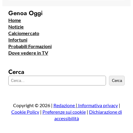
Genoa Oggi
Home
Notizie
Calciomercato
Infortuni
Probabili Formazioni
Dove vedere in TV
Cerca
C
Cerca
e
r
c
a
Copyright © 2026 |
Redazione
|
Informativa privacy
|
Cookie Policy
|
Preferenze sui cookie
|
Dichiarazione di
accessibilità